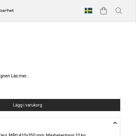
lbarhet
vagnen
Läs mer...
Lägg i varukorg
å färg. Mått 410x350 mm. Maxbelastning 10 kg.