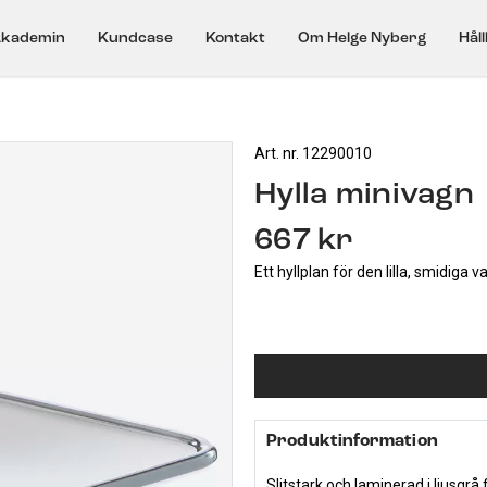
kademin
Kundcase
Kontakt
Om Helge Nyberg
Hål
Art. nr. 12290010
Hylla minivagn
667 kr
Ett hyllplan för den lilla, smidiga 
Produktinformation
Slitstark och laminerad i ljusgr