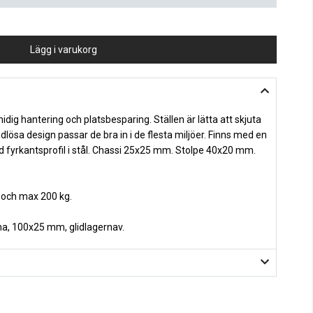
Lägg i varukorg
dig hantering och platsbesparing. Ställen är lätta att skjuta
tidlösa design passar de bra in i de flesta miljöer. Finns med en
ad fyrkantsprofil i stål. Chassi 25x25 mm. Stolpe 40x20 mm.
.
 och max 200 kg.
a, 100x25 mm, glidlagernav.