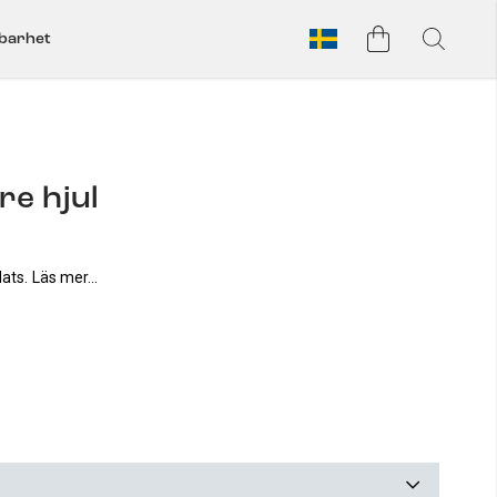
lbarhet
re hjul
lats.
Läs mer...