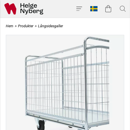
Hem
>
Produkter
>
Långsidesgaller