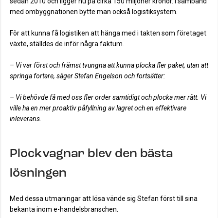
sedan 2010 och ligger nu på cirka 150 miljoner kronor. I samband
med ombyggnationen bytte man också logistiksystem.
För att kunna få logistiken att hänga med i takten som företaget
växte, ställdes de inför några faktum.
– Vi var först och främst tvungna att kunna plocka fler paket, utan att
springa fortare, säger Stefan Engelson och fortsätter:
– Vi behövde få med oss fler order samtidigt och plocka mer rätt. Vi
ville ha en mer proaktiv påfyllning av lagret och en effektivare
inleverans.
Plockvagnar blev den bästa
lösningen
Med dessa utmaningar att lösa vände sig Stefan först till sina
bekanta inom e-handelsbranschen.