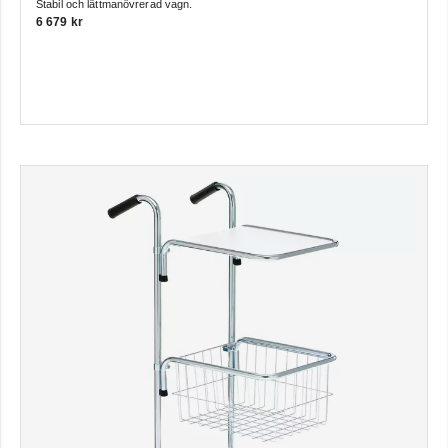
Stabil och lättmanövrerad vagn.
6 679 kr