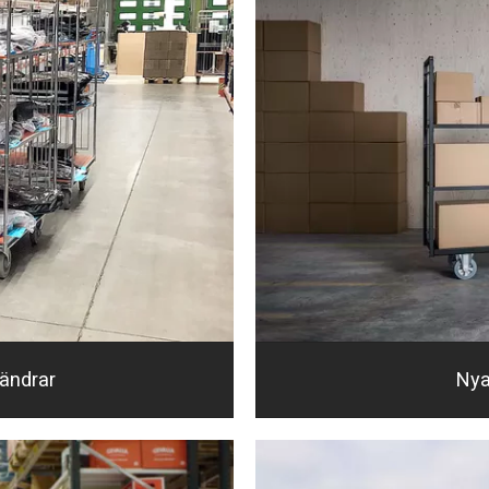
rändrar
Nya