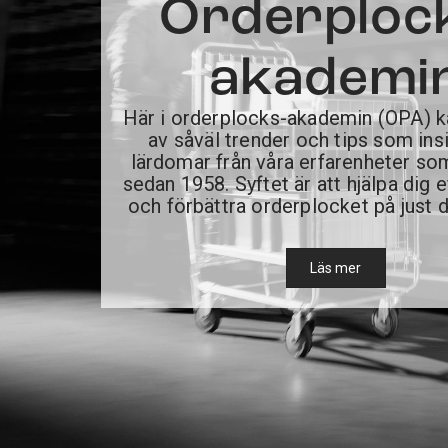
Orderploc
akademi
Här i orderplocks-akademin (OPA) ka
av såväl trender och tips som ins
lärdomar från våra erfarenheter so
sedan 1958. Syftet är att hjälpa dig e
och förbättra orderplocket på just d
Läs mer