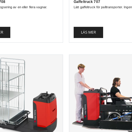
708
Gaffeltruck 707
gsering av en eller flera vagnar.
Lätt gaffeltruck för palltransporter. Inge