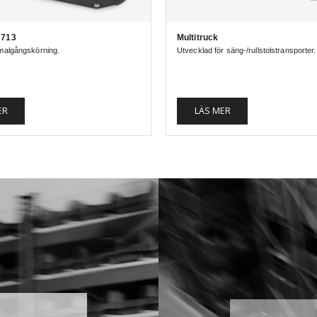
 713
Multitruck
smalgångskörning.
Utvecklad för säng-/rullstolstransporter.