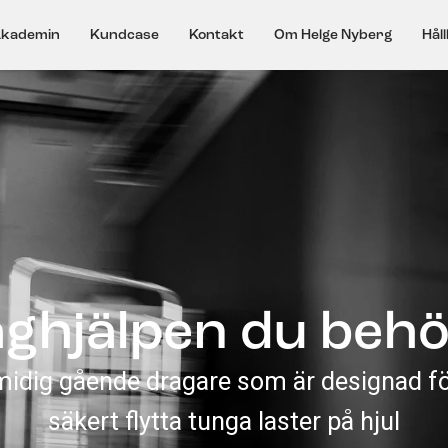
kademin
Kundcase
Kontakt
Om Helge Nyberg
Hål
ghjälpen du beh
midig gående dragare som är designad för
säkert flytta tunga laster på hjul