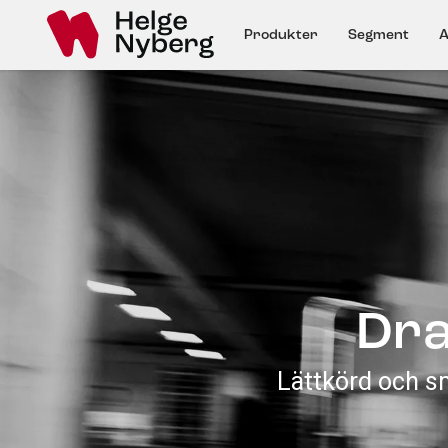
Produkter
Segment
A
Dra
Lättkörd och s