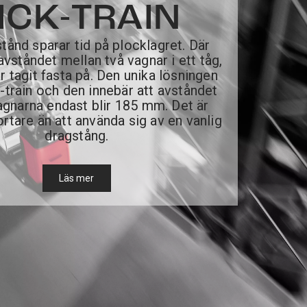
ICK-TRAIN
tånd sparar tid på plocklagret. Där
avståndet mellan två vagnar i ett tåg,
ar tagit fasta på. Den unika lösningen
k-train och den innebär att avståndet
agnarna endast blir 185 mm. Det är
ortare än att använda sig av en vanlig
dragstång.
Läs mer