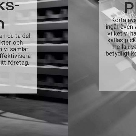
ks-
P
n
Korta avs
ingår även 
vilket vi h
n du ta del
kallas pic
ikter och
mellan v
m vi samlat
betydligt k
ffektivisera
itt företag.