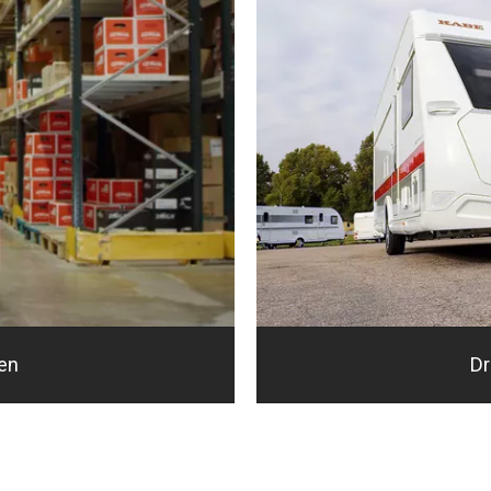
ien
D