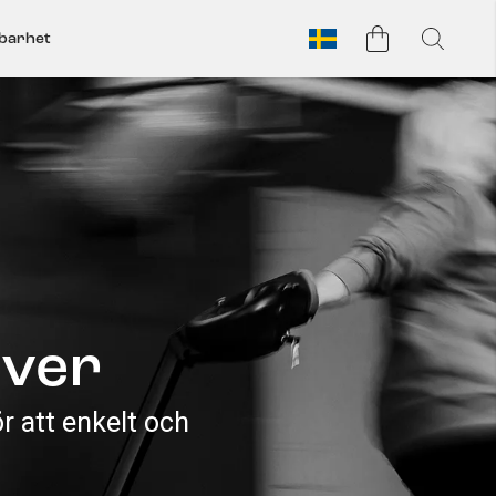
lbarhet
över
 att enkelt och