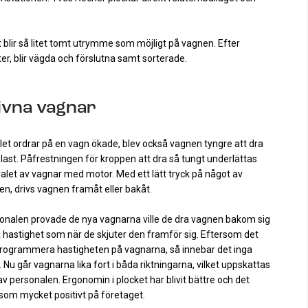
t blir så litet tomt utrymme som möjligt på vagnen.
Efter
ter, blir vägda och förslutna samt sorterade.
ivna vagnar
let ordrar på en vagn ökade, blev också vagnen tyngre att dra
last.
Påfrestningen för kroppen att dra så tungt underlättas
let av vagnar med motor. Med ett lätt tryck på något av
n, drivs vagnen framåt eller bakåt.
onalen provade de nya vagnarna ville de dra vagnen bakom sig
hastighet som när de skjuter den framför sig.
Eftersom det
programmera hastigheten på vagnarna, så innebar det inga
 Nu går vagnarna lika fort i båda riktningarna, vilket uppskattas
av personalen.
Ergonomin i plocket har blivit bättre och det
som mycket positivt på företaget.