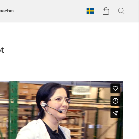
lbarhet
et