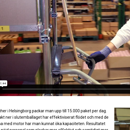
her i Helsingborg packar man upp till 15.000 paket per dag.
akt ner i slutemballaget har effektiviserat flödet och med de
a med motor har man kunnat öka kapaciteten. Resultatet
 nöjd personal som plockar mer effektivt och samtidigt mer