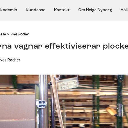
kademin
Kundcase
Kontakt
Om Helge Nyberg
Hål
ase
>
Yves Rocher
vna vagnar effektiviserar plock
Yves Rocher