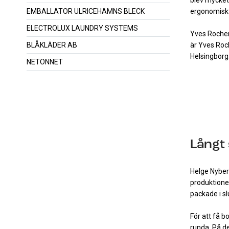
ergonomisk
EMBALLATOR ULRICEHAMNS BLECK
ELECTROLUX LAUNDRY SYSTEMS
Yves Rocher 
är Yves Roch
BLÅKLÄDER AB
Helsingborg.
NETONNET
Långt
Helge Nyberg
produktion
packade i s
För att få 
runda.
På de