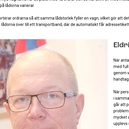
på lådorna varierar.
terar ordrarna så att samma lådstorlek fyller en vagn, vilket gör att de
s lådorna över till ett transportband, där de automatiskt får adressetiket
Eldr
När anta
med full 
genom va
handtage
När pers
i samma 
går att 
problem.
mycket 
upplevs 