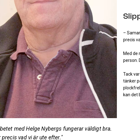
Slip
– Samarb
precis va
Med de n
person. 
Tack var
tänker p
plockfr
kan det b
betet med Helge Nybergs fungerar väldigt bra.
 precis vad vi är ute efter."