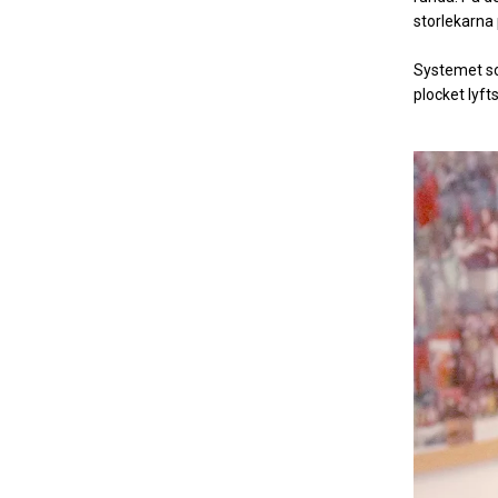
storlekarna 
Systemet sor
plocket lyft