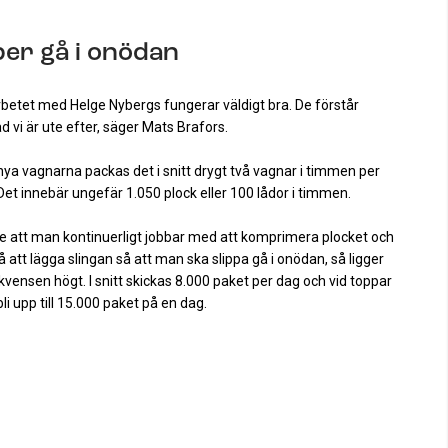
per gå i onödan
etet med Helge Nybergs fungerar väldigt bra. De förstår
d vi är ute efter, säger Mats Brafors.
ya vagnarna packas det i snitt drygt två vagnar i timmen per
Det innebär ungefär 1.050 plock eller 100 lådor i timmen.
e att man kontinuerligt jobbar med att komprimera plocket och
å att lägga slingan så att man ska slippa gå i onödan, så ligger
ekvensen högt.
I snitt skickas 8.000 paket per dag och vid toppar
li upp till 15.000 paket på en dag.