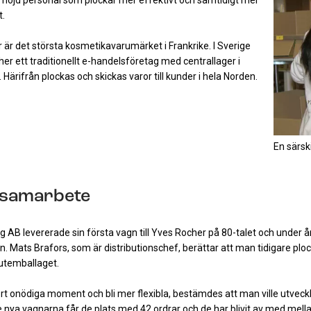
t.
är det största kosmetikavarumärket i Frankrike. I Sverige
er ett traditionellt e-handelsföretag med centrallager i
 Härifrån plockas och skickas varor till kunder i hela Norden.
En särski
 samarbete
 AB levererade sin första vagn till Yves Rocher på 80-talet och under åre
en.
Mats Brafors, som är distributionschef, berättar att man tidigare ploc
lutemballaget.
bort onödiga moment och bli mer flexibla, bestämdes att man ville utve
 nya vagnarna får de plats med 42 ordrar och de har blivit av med mella