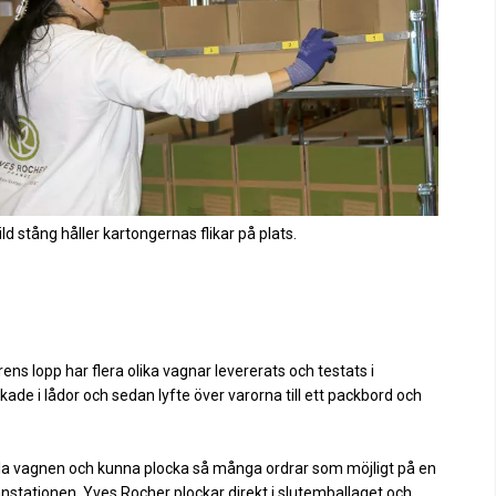
ld stång håller kartongernas flikar på plats.
ns lopp har flera olika vagnar levererats och testats i
kade i lådor och sedan lyfte över varorna till ett packbord och
ckla vagnen och kunna plocka så många ordrar som möjligt på en
nstationen. Yves Rocher plockar direkt i slutemballaget och