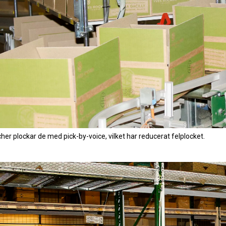
er plockar de med pick-by-voice, vilket har reducerat felplocket.